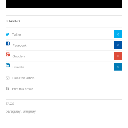
LIGA ZON SAGRES
CLUB FRIENDLIES
WORLD FRIENDLIES
Sharing
0
Twitter
0
Facebook
0
Google +
0
Linkedin
Email this article
Print this article
Tags
paraguay
,
uruguay