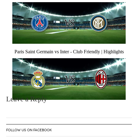
Leave a Reply
FOLLOW US ON FACEBOOK