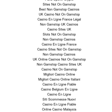
Sites Not On Gamstop
Best Non Gamstop Casinos
UK Casino Not On Gamstop
Casino En Ligne France Légal
Non Gamstop UK Casinos
Casino Sites UK
Slots Not On Gamstop
Non Gamstop Casinos
Casino En Ligne France
Casino Sites Not On Gamstop
Non Gamstop Casinos
UK Online Casinos Not On Gamstop
Non Gamstop Casino Sites UK
Casino Not On Gamstop
Migliori Casino Online
Migliori Casino Online Italiani
Casino En Ligne Fiable
Casino Belgium En Ligne
Casino En Ligne
Siti Scommesse Nuovi
Casino En Ligne Fiable
Online Casino Malaysia