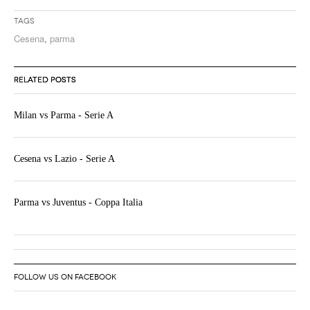
Tags
Cesena
,
parma
RELATED POSTS
Milan vs Parma - Serie A
Cesena vs Lazio - Serie A
Parma vs Juventus - Coppa Italia
FOLLOW US ON FACEBOOK