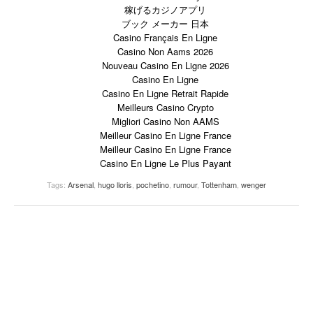
稼げるカジノアプリ
ブック メーカー 日本
Casino Français En Ligne
Casino Non Aams 2026
Nouveau Casino En Ligne 2026
Casino En Ligne
Casino En Ligne Retrait Rapide
Meilleurs Casino Crypto
Migliori Casino Non AAMS
Meilleur Casino En Ligne France
Meilleur Casino En Ligne France
Casino En Ligne Le Plus Payant
Tags:
Arsenal
,
hugo lloris
,
pochetino
,
rumour
,
Tottenham
,
wenger