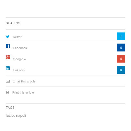
LIGA ZON SAGRES
WORLD FRIENDLIES
Sharing
1
Twitter
0
Facebook
0
Google +
0
Linkedin
Email this article
Print this article
Tags
lazio
,
napoli